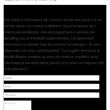
Formular de contact
Poți folosi și formularul de contact de pe site pentru a ne
trimite direct un mesaj. Indiferent dacă ai nevoie de o
ofertă personalizată, vrei să programezi o sesiune de
detailing sau ai întrebări suplimentare, completează
formularul cu datele tale de contact și mesajul – îți vom
răspunde cât mai curând posibil. (Te rugăm să incluzi și
detalii despre mașina ta, precum marca, modelul, anul
fabricației și serviciul dorit, pentru a-ți oferi un răspuns cât
mai relevant.)