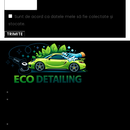
Sunt de acord ca datele mele să fie colectate și
stocate.
Termeni și condiții
Politică cookie-uri
Link-uri utile
Acasa