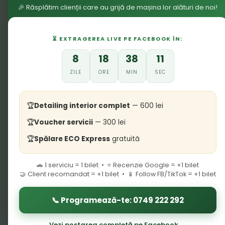
🎉 Răsplătim clienții care au grijă de mașina lor alături de noi!
⏳ EXTRAGEREA LIVE PE FACEBOOK ÎN:
8
18
38
10
ZILE
ORE
MIN
SEC
Detailing interior complet
— 600 lei
Voucher servicii
— 300 lei
Spălare ECO Express
gratuită
🚗 1 serviciu = 1 bilet • ⭐ Recenzie Google = +1 bilet
🤝 Client recomandat = +1 bilet • 📱 Follow FB/TikTok = +1 bilet
📞 Programează-te: 0749 222 292
Vezi postarea completă pe Facebook →