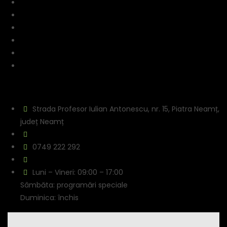
Despre noi
Servicii
Portofoliu
Programare online
Cariere
Contact
Date de contact
Strada Profesor Iulian Antonescu, nr. 15, Piatra Neamț,
județ Neamț
ecodetailingurban@gmail.com
0749 222 292
https://ecodetailingurban.ro/
Luni – Vineri: 09:00 – 17:00
Sâmbăta: programări speciale
Duminica: închis