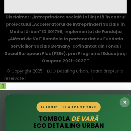
Disclaimer:
„Întreprindere socială înființată în cadrul
proiectului „Acceleratorul de Întreprinderi Sociale în
Mediul Urban" ID 301795, implementat de Fundația
„Alături de Voi" România în parteneriat cu Fundația
Serviciilor Sociale Bethany, cofinanțat din Fondul
Social European Plus (FSE+), prin Programul Educație și
Ocupare 2021–2027."
© Copyright 2025 - ECO Detailing Urban. Toate drepturile
rezervate |
Creare Site
:
AmiGio
ANPC - SAL
|
ANPC
×
17 IUNIE – 17 AUGUST 2026
TOMBOLA
DE VARĂ
ECO DETAILING URBAN